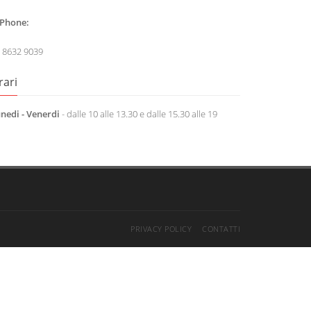
Phone:
 8632 9039
rari
nedi - Venerdi
- dalle 10 alle 13.30 e dalle 15.30 alle 19
PRIVACY POLICY
CONTATTI