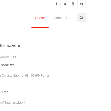
Home
Contatti
nformazioni
ternetCLUB
Indirizzo:
a Collalto Sabino, 68 - 00199 Roma
Email:
fo@internetclub.it