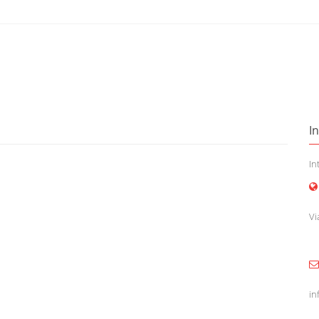
I
In
Vi
in