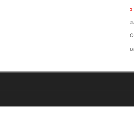
06
O
Lu