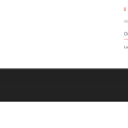
06
O
Lu