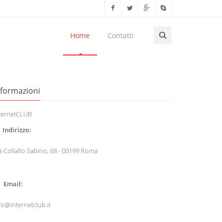
Home
Contatti
nformazioni
ternetCLUB
Indirizzo:
a Collalto Sabino, 68 - 00199 Roma
Email:
fo@internetclub.it