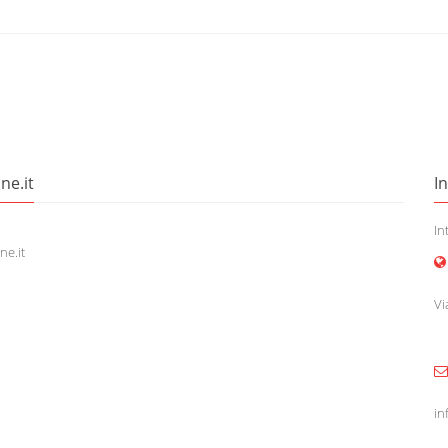
ne.it
I
In
ne.it
Vi
in