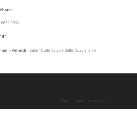
Phone:
 8632 9039
rari
nedi - Venerdi
- dalle 10 alle 13.30 e dalle 15.30 alle 19
PRIVACY POLICY
CONTATTI