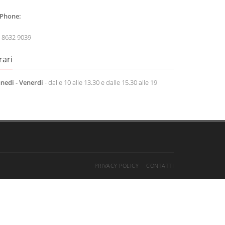
Phone:
 8632 9039
rari
nedi - Venerdi
- dalle 10 alle 13.30 e dalle 15.30 alle 19
PRIVACY POLICY
CONTATTI