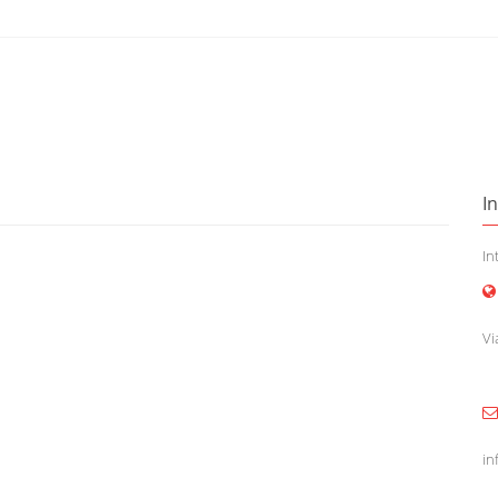
I
In
Vi
in