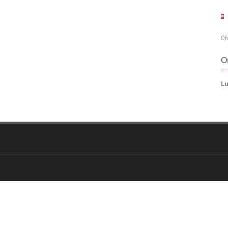
06
O
Lu