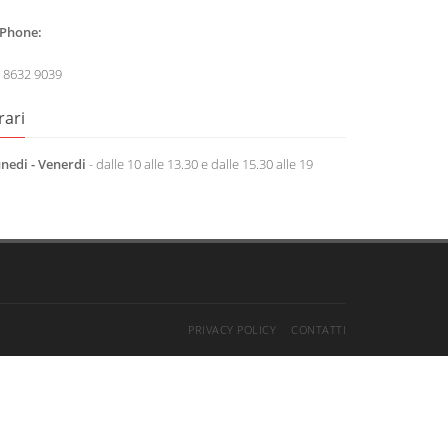
Phone:
 8632 9039
rari
nedi - Venerdi
- dalle 10 alle 13.30 e dalle 15.30 alle 19
PRIVACY POLICY
CONTATTI