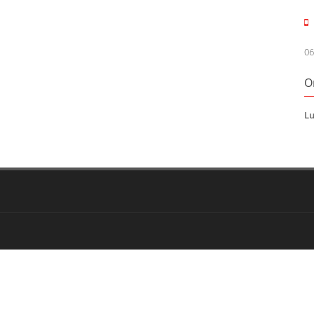
06
O
Lu