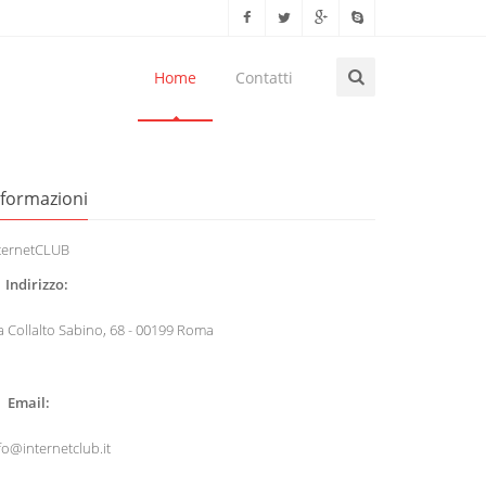
Home
Contatti
nformazioni
ternetCLUB
Indirizzo:
a Collalto Sabino, 68 - 00199 Roma
Email:
fo@internetclub.it