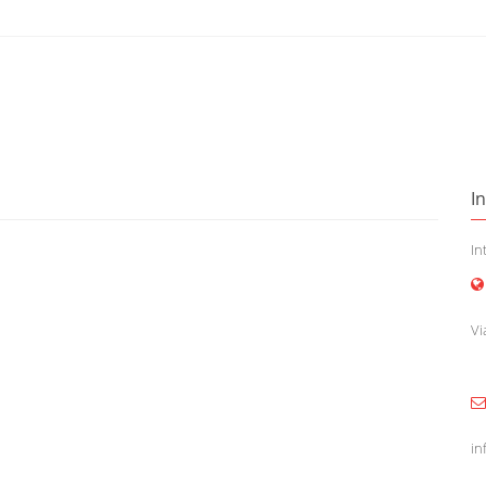
I
In
Vi
in