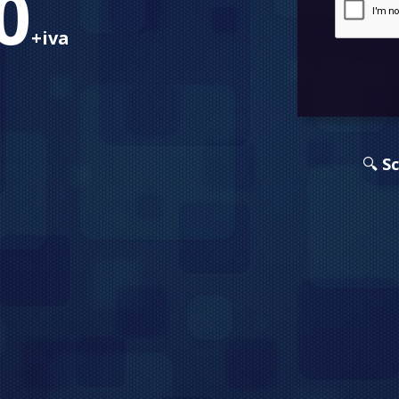
0
+iva
🔍
Sc