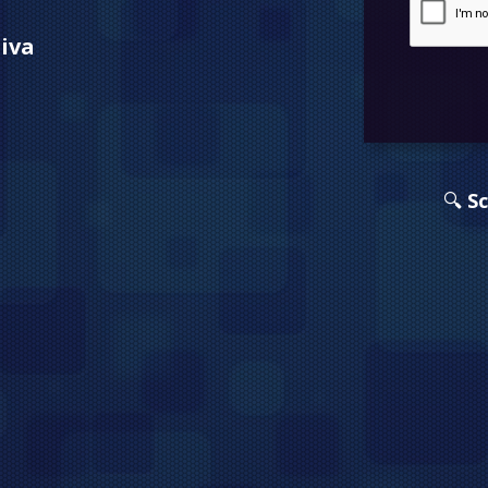
iva
🔍
Sc