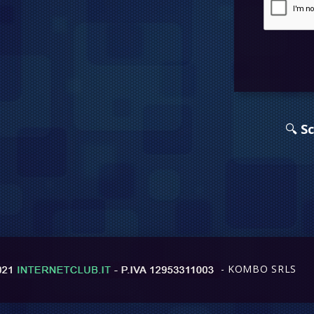
🔍
Sc
- KOMBO SRLS