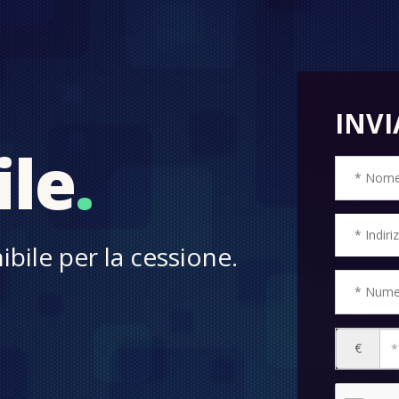
INVI
ile
.
bile per la cessione.
€